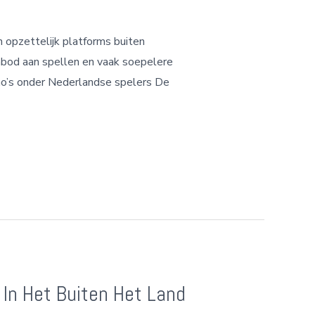
 opzettelijk platforms buiten
nbod aan spellen en vaak soepelere
sino’s onder Nederlandse spelers De
 In Het Buiten Het Land