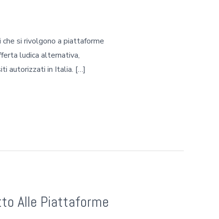
i che si rivolgono a piattaforme
erta ludica alternativa,
i autorizzati in Italia. […]
tto Alle Piattaforme