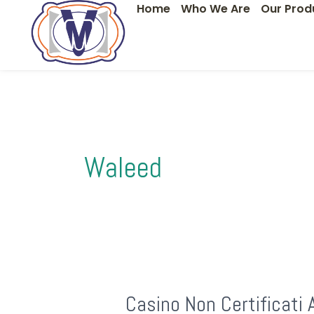
Home
Who We Are
Our Prod
Skip
Post
to
pagination
content
Waleed
Casino Non Certificati 
Casino