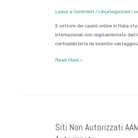
non
certificati
Leave a Comment
/
Uncategorized
/
w
AAMS:
Il settore dei casinò online in Italia 
Come
internazionali non regolamentate dall’
Operano
contraddistinta da incentivi vantaggiosi,
e
Quali
Read More »
Benefici
Offrono
ai
Utenti
Siti Non Autorizzati AA
Siti
non