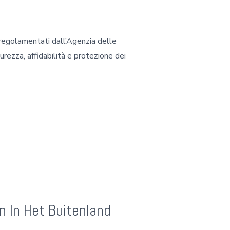
i regolamentati dall’Agenzia delle
rezza, affidabilità e protezione dei
 In Het Buitenland