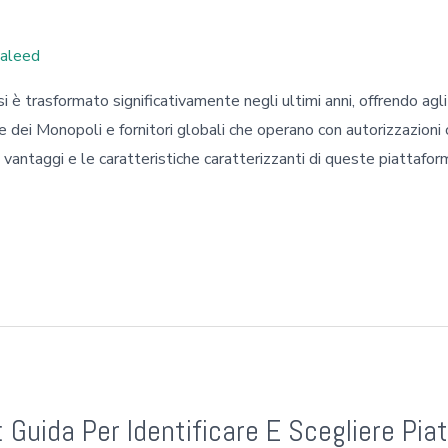
aleed
 si è trasformato significativamente negli ultimi anni, offrendo agl
 dei Monopoli e fornitori globali che operano con autorizzazioni c
 vantaggi e le caratteristiche caratterizzanti di queste piattafo
: Guida Per Identificare E Scegliere Pia